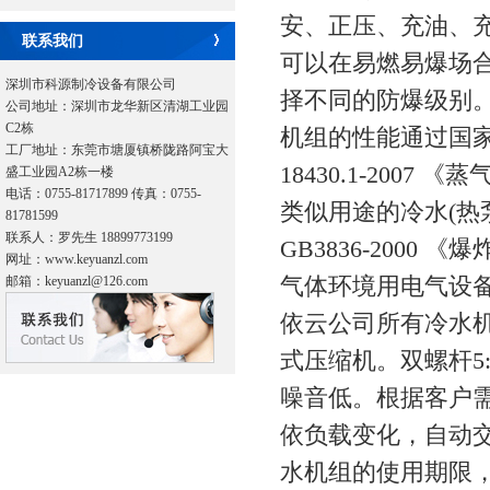
安、正压、充油、
联系我们
可以在易燃易爆场
深圳市科源制冷设备有限公司
择不同的防爆级别
公司地址：深圳市龙华新区清湖工业园
C2栋
机组的性能通过国家级
工厂地址：东莞市塘厦镇桥陇路阿宝大
18430.1-200
盛工业园A2栋一楼
电话：0755-81717899 传真：0755-
类似用途的冷水(热
81781599
联系人：罗先生 18899773199
GB3836-2000 
网址：www.keyuanzl.com
气体环境用电气设
邮箱：keyuanzl@126.com
依云公司所有冷水
式压缩机。双螺杆5
噪音低。根据客户
依负载变化，自动
水机组的使用期限，