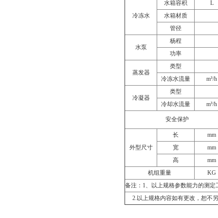
水箱容积
L
冷冻水
水箱材质
管径
杨程
水泵
功率
类型
蒸发器
冷冻水流量
m³/h
类型
冷凝器
冷却水流量
m³/h
安全保护
长
mm
外型尺寸
宽
mm
高
mm
机组重量
KG
备注：1、以上规格参数能力的测定工
2.以上规格内容如有更改，恕不